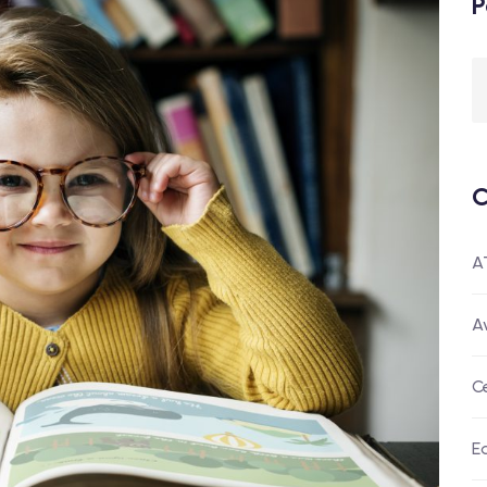
P
C
A
A
C
E