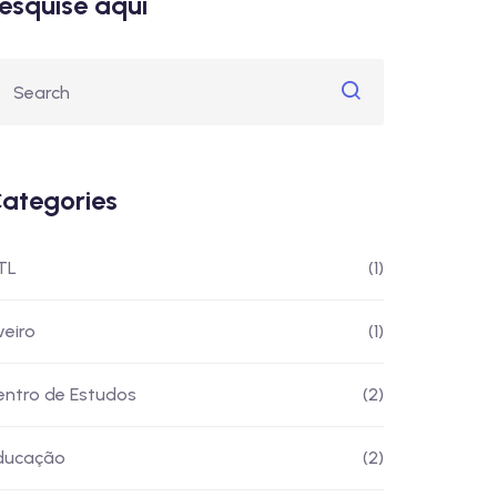
esquise aqui
ategories
TL
(1)
veiro
(1)
entro de Estudos
(2)
ducação
(2)