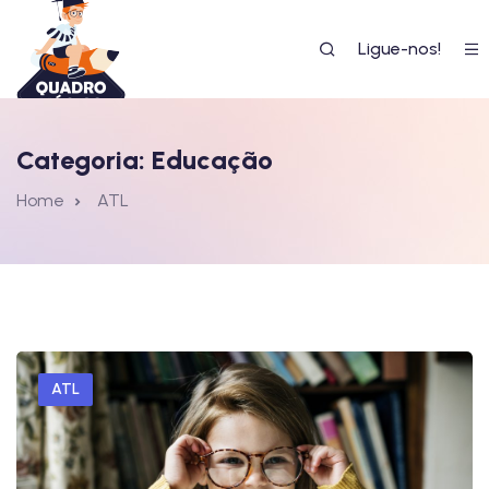
Skip
to
Ligue-nos!
content
Categoria:
Educação
Home
ATL
ico
ATL