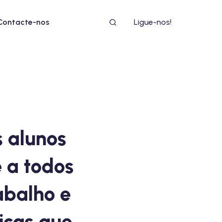
Contacte-nos
Ligue-nos!
 alunos
 a todos
abalho e
icas que