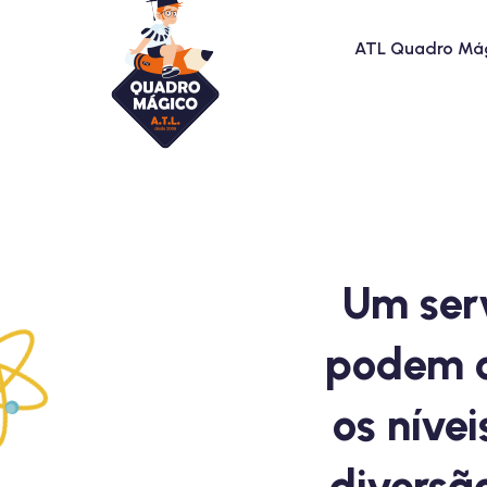
ATL Quadro Má
Um ser
podem c
os níve
diversã